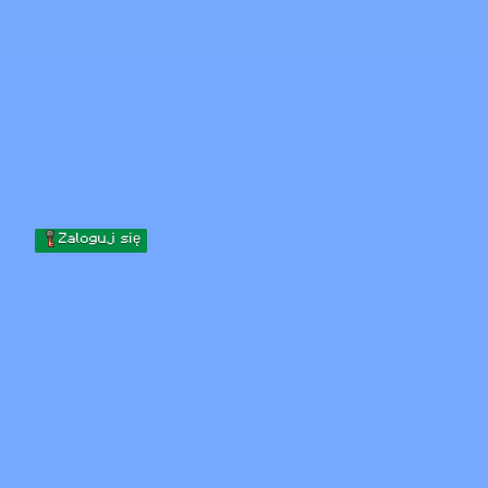
Skip to content
Przejdź do treści
Minecraft.How
Serwery
Skiny
Forum
Blog
Narzędzia
Zaloguj się
Strona główna