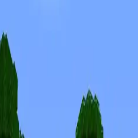
Skiny