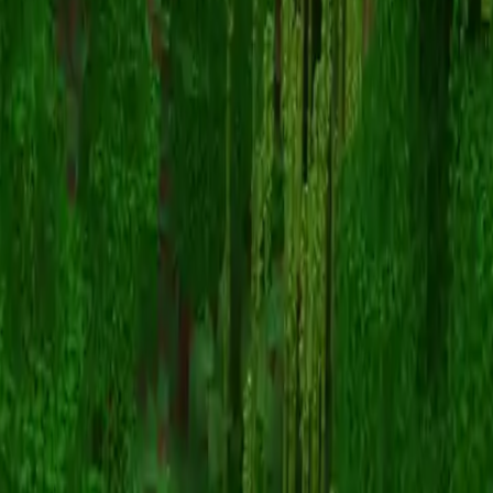
lenn1908
Powrót do skinów