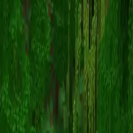
moogra
Powrót do skinów