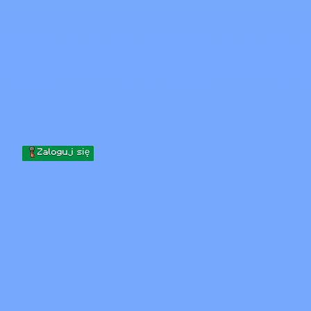
Skip to content
Przejdź do treści
Minecraft.How
Serwery
Skiny
Forum
Blog
Narzędzia
Zaloguj się
Strona główna