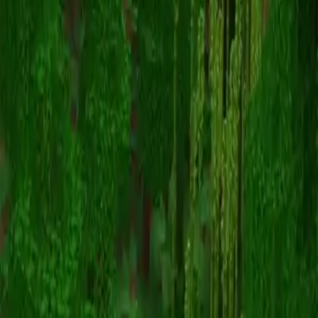
PizzaChuwu
Powrót do skinów