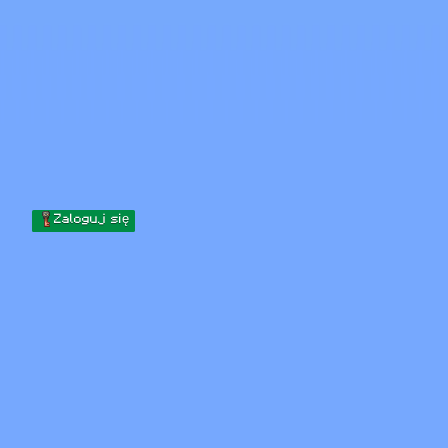
Skip to content
Przejdź do treści
Minecraft.How
Serwery
Skiny
Forum
Blog
Narzędzia
Zaloguj się
Strona główna