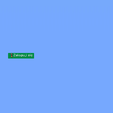
Skip to content
Przejdź do treści
Minecraft.How
Serwery
Skiny
Forum
Blog
Narzędzia
Zaloguj się
Strona główna