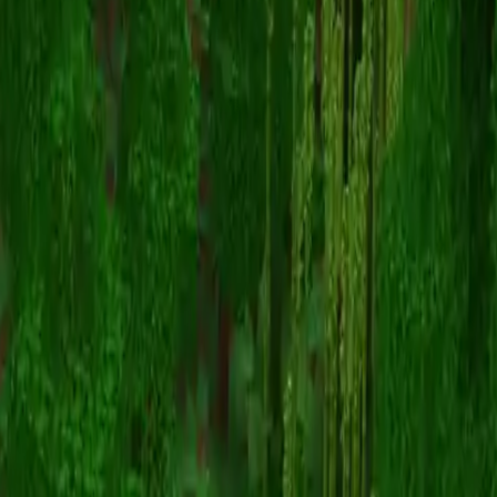
FawnSundew5110
Powrót do skinów