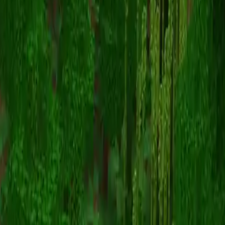
mdog_
Powrót do skinów