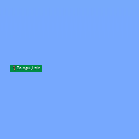
Skip to content
Przejdź do treści
Minecraft.How
Serwery
Skiny
Forum
Blog
Narzędzia
Zaloguj się
Strona główna