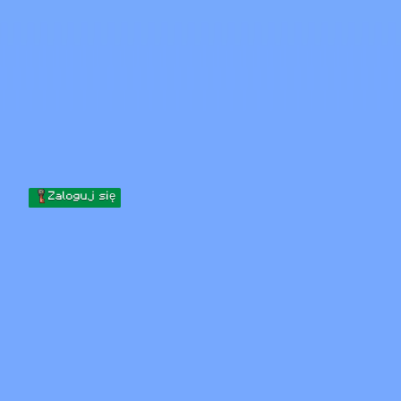
Skip to content
Przejdź do treści
Minecraft.How
Serwery
Skiny
Forum
Blog
Narzędzia
Zaloguj się
Strona główna