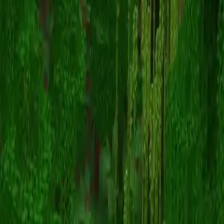
pspjoker
Powrót do skinów