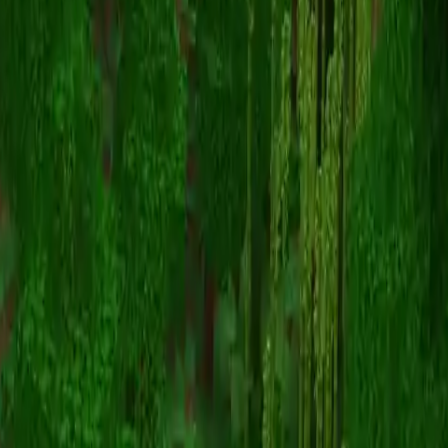
Piggy_Magnet
Powrót do skinów