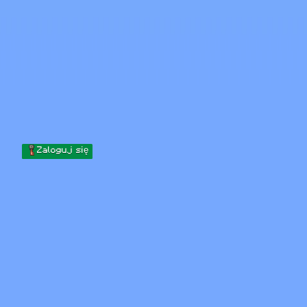
Skip to content
Przejdź do treści
Minecraft.How
Serwery
Skiny
Forum
Blog
Narzędzia
Zaloguj się
Strona główna