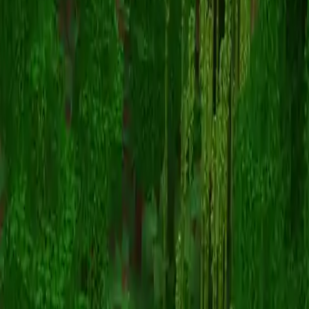
EightSidedsquare
Powrót do skinów