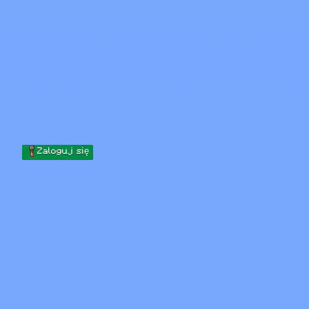
Skip to content
Przejdź do treści
Minecraft.How
Serwery
Skiny
Forum
Blog
Narzędzia
Zaloguj się
Strona główna