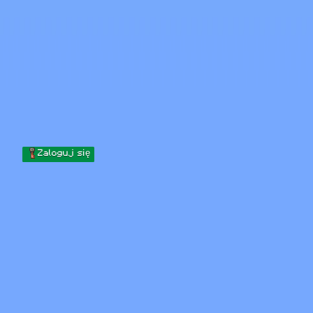
Skip to content
Przejdź do treści
Minecraft.How
Serwery
Skiny
Forum
Blog
Narzędzia
Zaloguj się
Strona główna