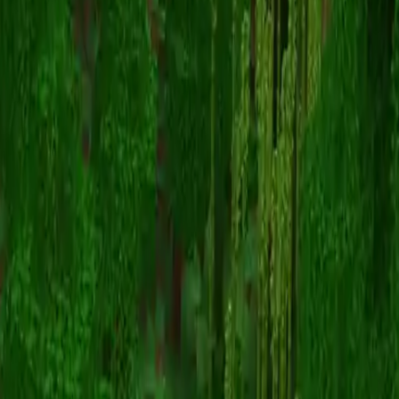
Conetic
Powrót do skinów