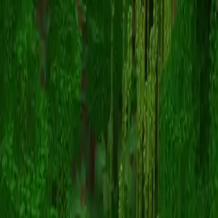
MattaMalkMulk
Powrót do skinów