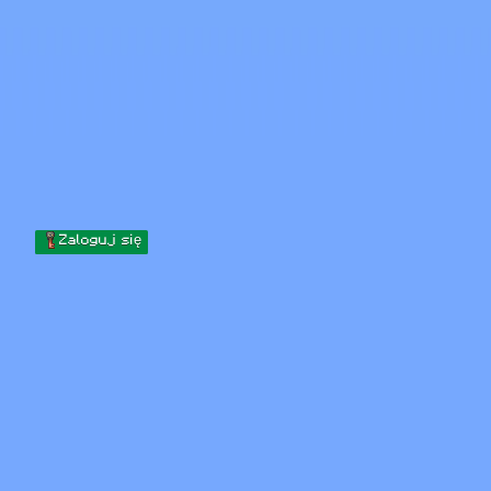
Skip to content
Przejdź do treści
Minecraft.How
Serwery
Skiny
Forum
Blog
Narzędzia
Zaloguj się
Strona główna