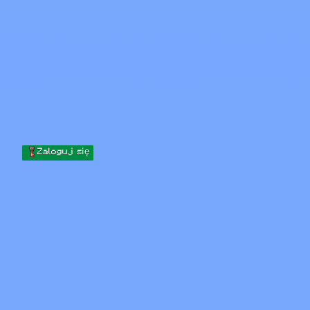
Skip to content
Przejdź do treści
Minecraft.How
Serwery
Skiny
Forum
Blog
Narzędzia
Zaloguj się
Strona główna