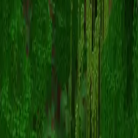
WonderWitch
Powrót do skinów