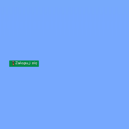
Skip to content
Przejdź do treści
Minecraft.How
Serwery
Skiny
Forum
Blog
Narzędzia
Zaloguj się
Strona główna