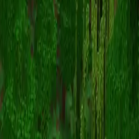
endiclive
Powrót do skinów