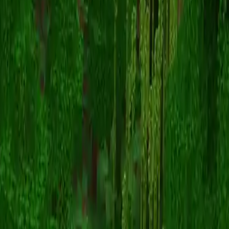
AlternativeFuerD
Powrót do skinów