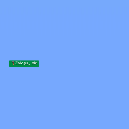
Skip to content
Przejdź do treści
Minecraft.How
Serwery
Skiny
Forum
Blog
Narzędzia
Zaloguj się
Strona główna