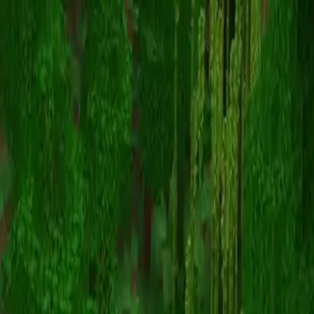
ish
Powrót do skinów