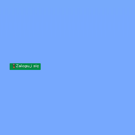
Skip to content
Przejdź do treści
Minecraft.How
Serwery
Skiny
Forum
Blog
Narzędzia
Zaloguj się
Strona główna