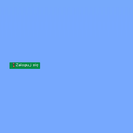
Skip to content
Przejdź do treści
Minecraft.How
Serwery
Skiny
Forum
Blog
Narzędzia
Zaloguj się
Strona główna