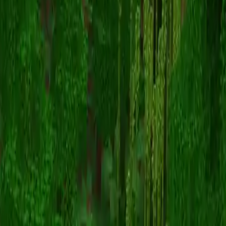
Mint
Powrót do skinów