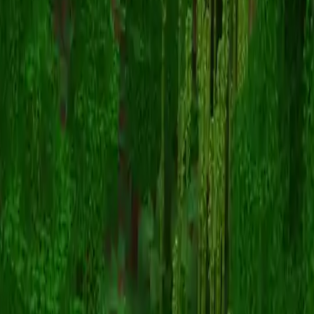
RubberHux
Powrót do skinów