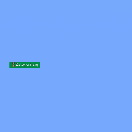
Skip to content
Przejdź do treści
Minecraft.How
Serwery
Skiny
Forum
Blog
Narzędzia
Zaloguj się
Strona główna