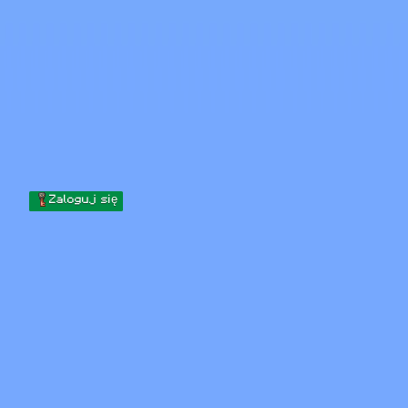
Skip to content
Przejdź do treści
Minecraft.How
Serwery
Skiny
Forum
Blog
Narzędzia
Zaloguj się
Strona główna