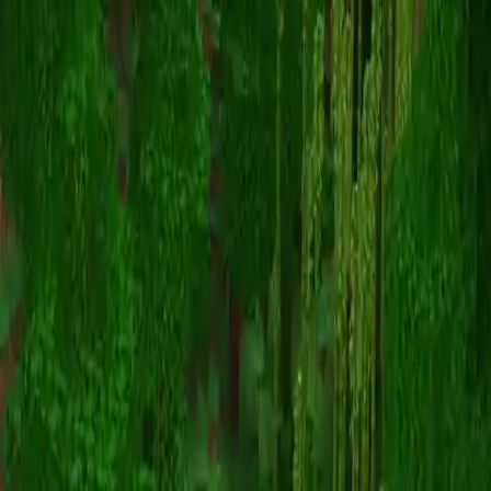
Vanillaberry605
Powrót do skinów