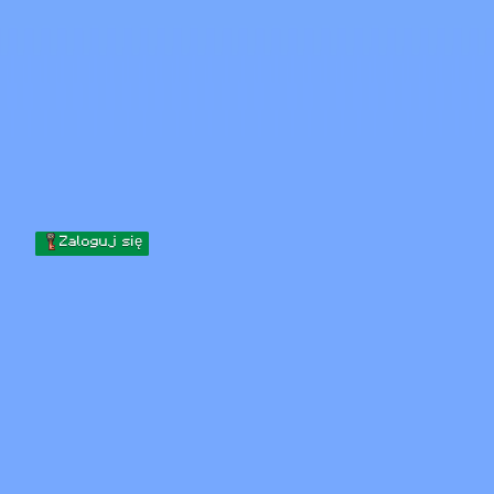
Skip to content
Przejdź do treści
Minecraft.How
Serwery
Skiny
Forum
Blog
Narzędzia
Zaloguj się
Strona główna