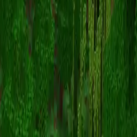
BoySteven
Powrót do skinów