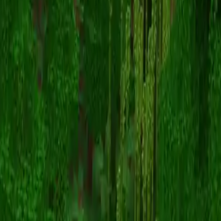
Cellbittilt
Powrót do skinów