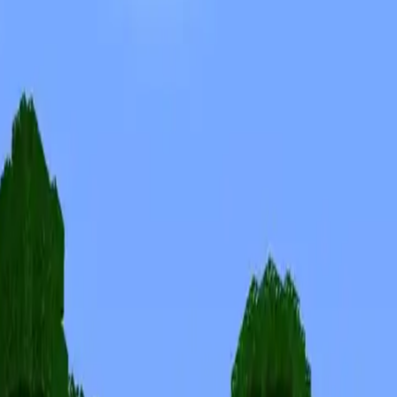
Skiny