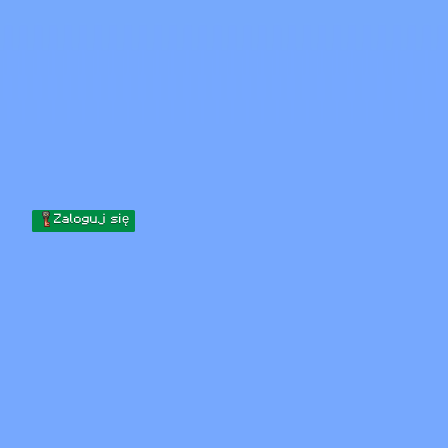
Skip to content
Przejdź do treści
Minecraft.How
Serwery
Skiny
Forum
Blog
Narzędzia
Zaloguj się
Strona główna