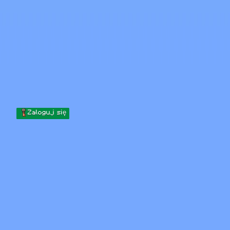
Skip to content
Przejdź do treści
Minecraft.How
Serwery
Skiny
Forum
Blog
Narzędzia
Zaloguj się
Strona główna