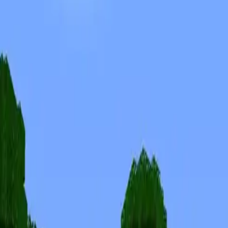
Skiny