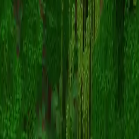
toothles
Powrót do skinów