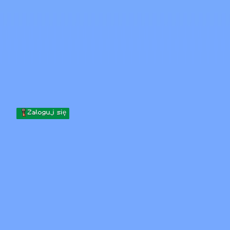
Skip to content
Przejdź do treści
Minecraft.How
Serwery
Skiny
Forum
Blog
Narzędzia
Zaloguj się
Strona główna