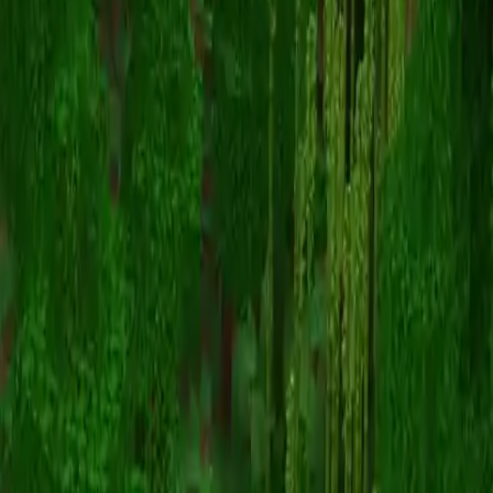
Dukonred1
Powrót do skinów