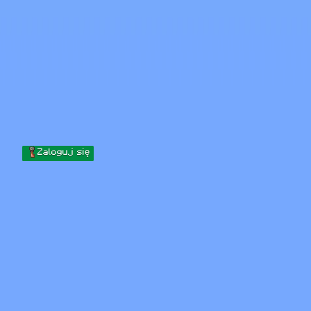
Skip to content
Przejdź do treści
Minecraft.How
Serwery
Skiny
Forum
Blog
Narzędzia
Zaloguj się
Strona główna