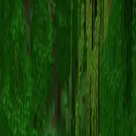
Duki
Powrót do skinów