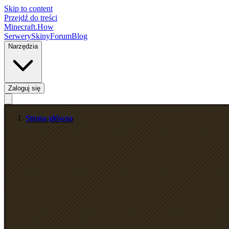
Skip to content
Przejdź do treści
Minecraft.How
Serwery
Skiny
Forum
Blog
Narzędzia
Zaloguj się
Strona główna