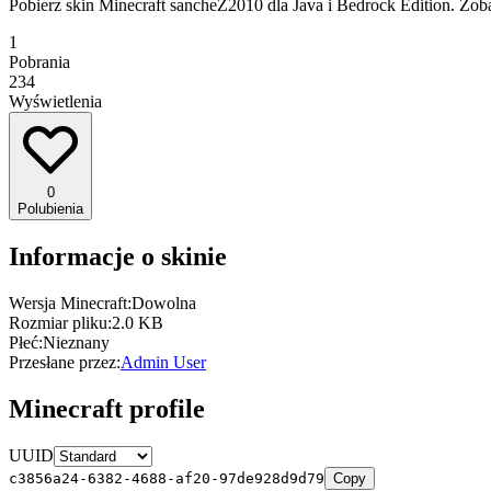
Pobierz skin Minecraft sancheZ2010 dla Java i Bedrock Edition. Zob
1
Pobrania
234
Wyświetlenia
0
Polubienia
Informacje o skinie
Wersja Minecraft:
Dowolna
Rozmiar pliku:
2.0 KB
Płeć:
Nieznany
Przesłane przez:
Admin User
Minecraft profile
UUID
c3856a24-6382-4688-af20-97de928d9d79
Copy