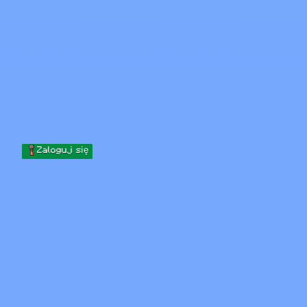
Skip to content
Przejdź do treści
Minecraft.How
Serwery
Skiny
Forum
Blog
Narzędzia
Zaloguj się
Strona główna