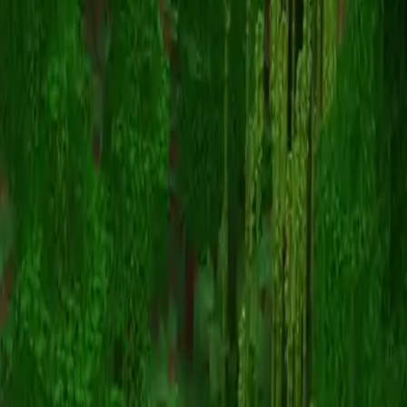
PokemonTrainer
Powrót do skinów