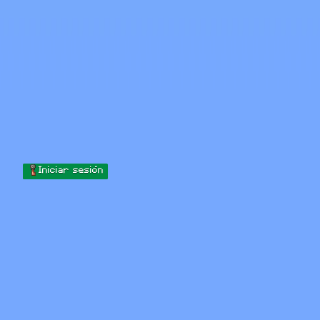
Skip to content
Saltar al contenido
Minecraft.How
Servidores
Skins
Foro
Blog
Herramientas
Iniciar sesión
Inicio