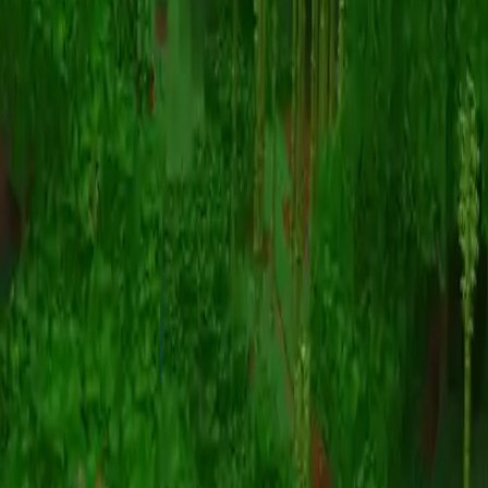
Animazione
(S I W R F V)