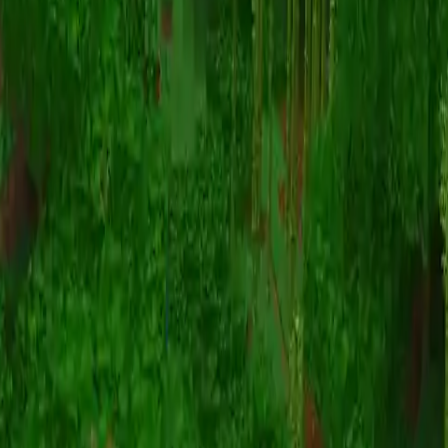
Animazione
(S I W R F V)