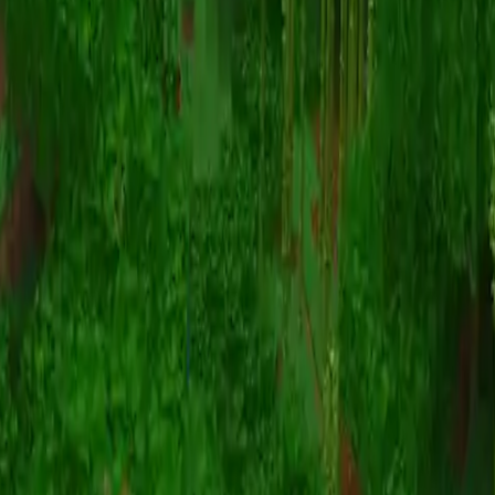
Animazione
(S I W R F V)