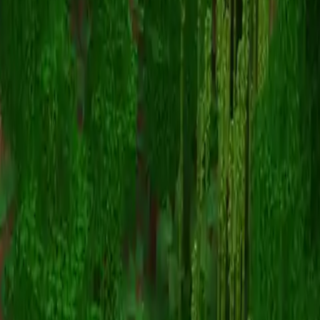
Oliobird
Torna alle skin