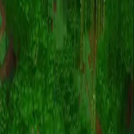
Animazione
(S I W R F V)