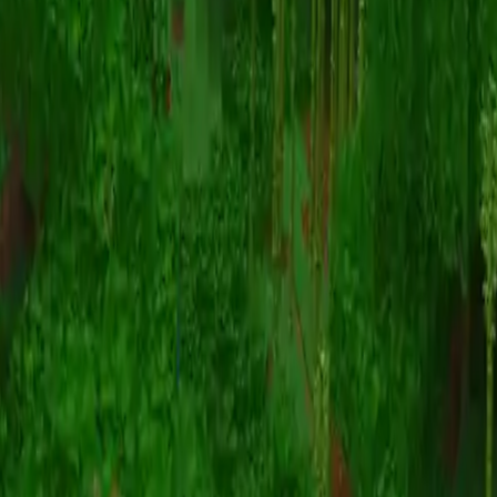
Animazione
(S I W R F V)