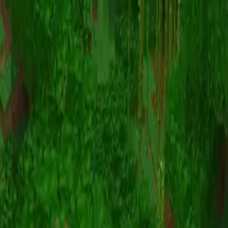
Animazione
(S I W R F V)