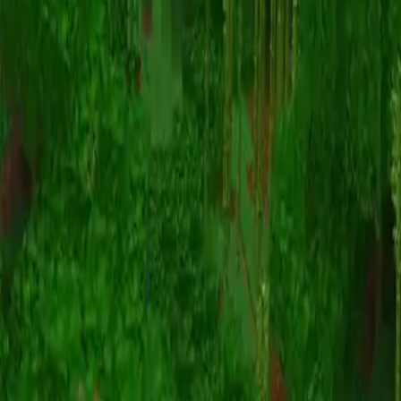
Animazione
(S I W R F V)