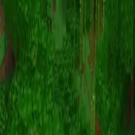
Animazione
(S I W R F V)