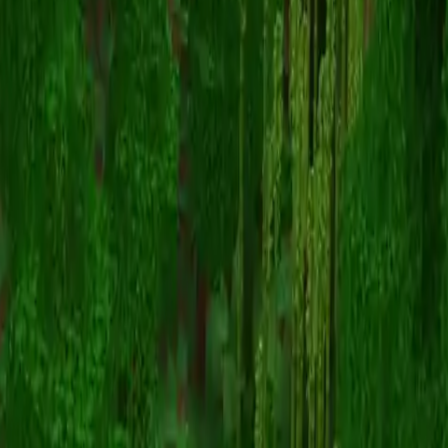
isobibby
Torna alle skin