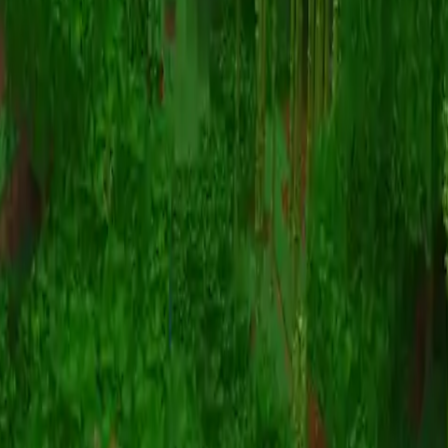
Animazione
(S I W R F V)