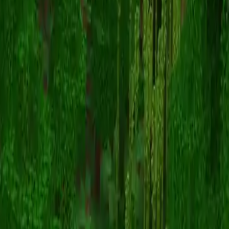
bobfrapples49
Torna alle skin