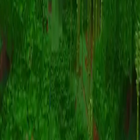
Animazione
(S I W R F V)