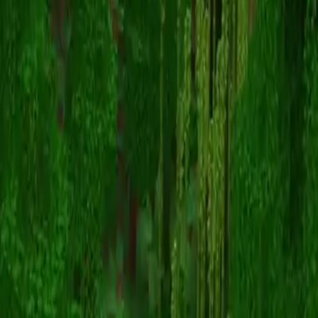
_hy93r_
Torna alle skin