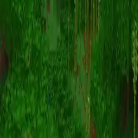
Animazione
(S I W R F V)