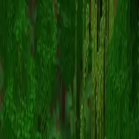
itssos
Torna alle skin