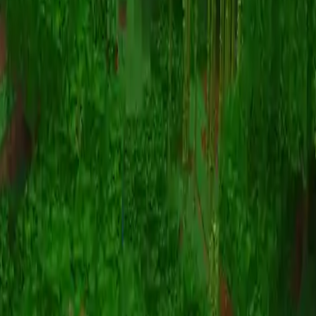
Animazione
(S I W R F V)