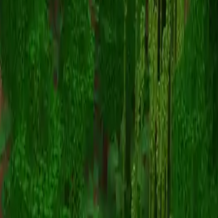
maximilian909
Torna alle skin