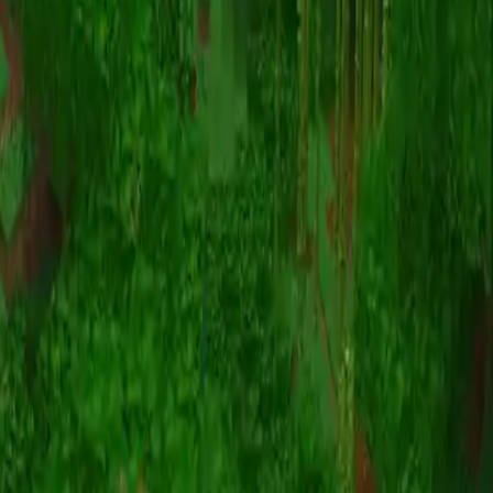
Animazione
(S I W R F V)