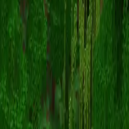
GlitchingHikaru
Torna alle skin