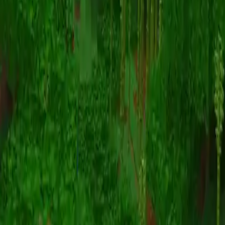
Animazione
(S I W R F V)