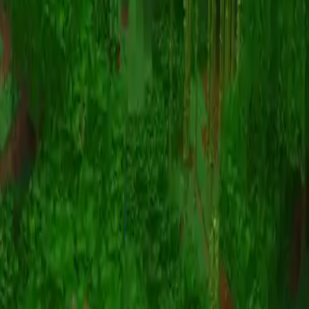
Animazione
(S I W R F V)