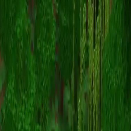
FancyCommander
Torna alle skin