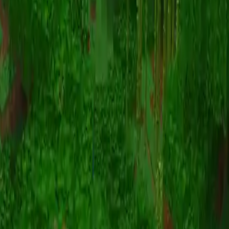
Animazione
(S I W R F V)