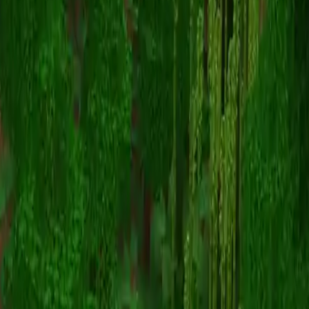
ie_nakiko
Torna alle skin