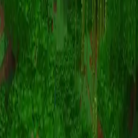
Animazione
(S I W R F V)