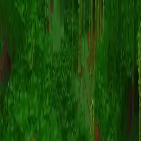
Animazione
(S I W R F V)