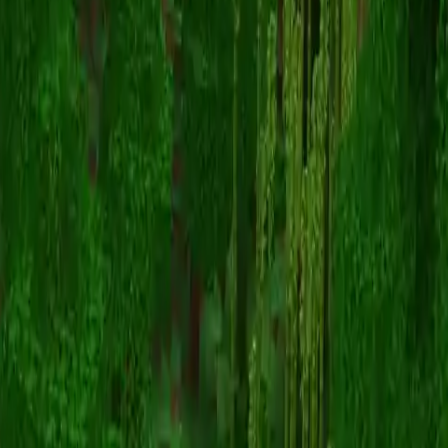
mdog_
Torna alle skin