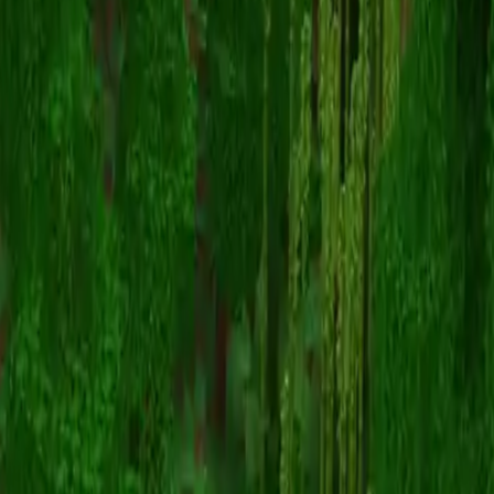
CobraPr3dator
Torna alle skin