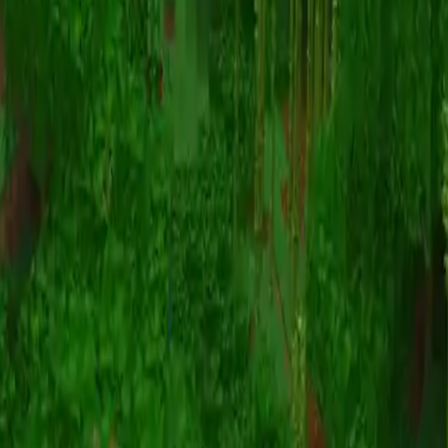
Animazione
(S I W R F V)