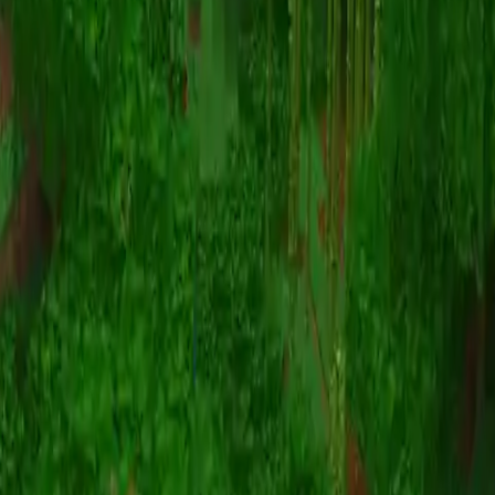
Animazione
(S I W R F V)