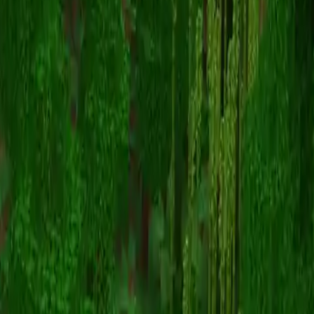
t3koo
Torna alle skin