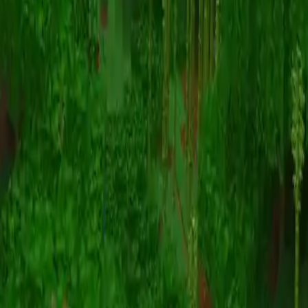
Animazione
(S I W R F V)