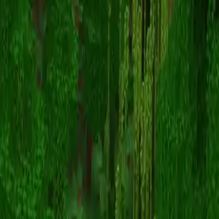
KennyKim
Torna alle skin