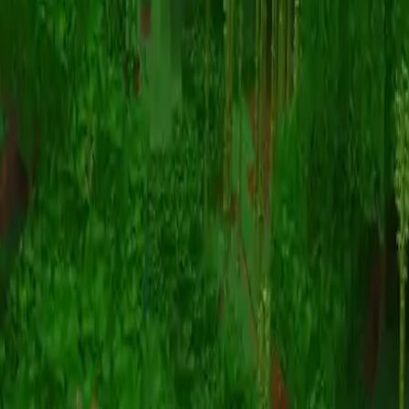
Animazione
(S I W R F V)