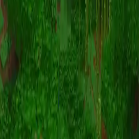
Animazione
(S I W R F V)