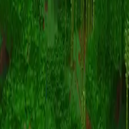
Animazione
(S I W R F V)