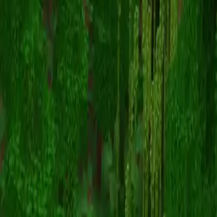
MinehutBad
Torna alle skin