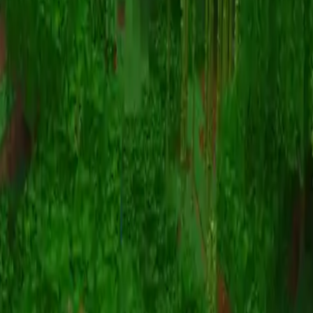
Animazione
(S I W R F V)